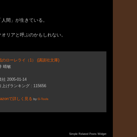
「人間」が生きている。
クオリアと呼ぶのかもしれない。
戦のローレライ（1） (講談社文庫)
井 晴敏
社 2005-01-14
上げランキング : 115656
mazonで詳しく見る
by
G-Tools
Simple Related Posts Widget