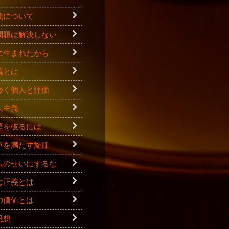
義について
問題は解決しない
に生まれたから
義とは
ゆく個人と評価
人主義
壁を破るには
車を満たす旋律
ムのせいにするな
は正義とは
の価値とは
思想