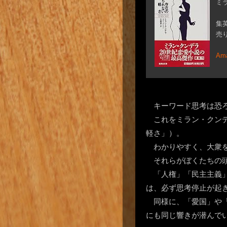
ミ
集英
売り
Am
キーワード思考は恐
これをミラン・クン
軽さ」）。
わかりやすく、大衆
それらがぼくたちの
「人権」「民主主義
は、必ず思考停止が起
同様に、「愛国」や
にも同じ響きが潜んで