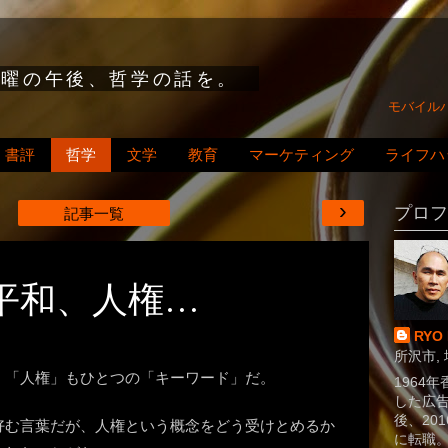
日曜の午後、哲学の話を。
モバイル
書評
哲学
文学
教育
マーケティング
ライフハ
›
プロフ
記事一覧
平和、人権…
RYO
所沢市, 
、「人権」もひとつの「キーワード」だ。
1964
した広告
後、20
好む言葉だが、人権という概念をどう受けとめるか
に転職。