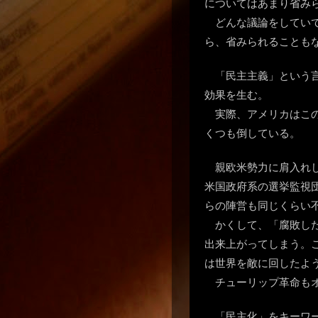
についてはあまり省み
どんな議論をしてい
ら、省みられることもない
「民主主義」という
効果を生む。
実際、アメリカはこ
くつも倒している。
親欧米勢力に肩入れ
米国政府系の選挙監視
らの陣営も同じくらい
かくして、「腐敗し
出来上がってしまう。
は世界を敵に回したよ
チューリップ革命も
「民主化」をキーワ