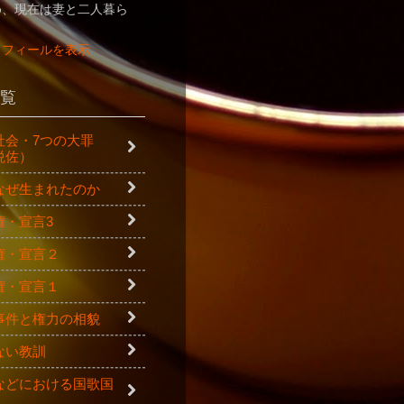
め、現在は妻と二人暮ら
ロフィールを表示
覧
社会・7つの大罪
悦佐）
なぜ生まれたのか
権・宣言3
権・宣言２
権・宣言１
事件と権力の相貌
ない教訓
などにおける国歌国