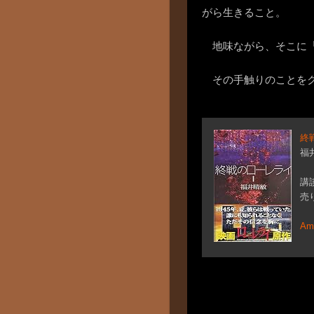
がら生きること。
地味ながら、そこに
その手触りのことを
終
福
講談
売り
A