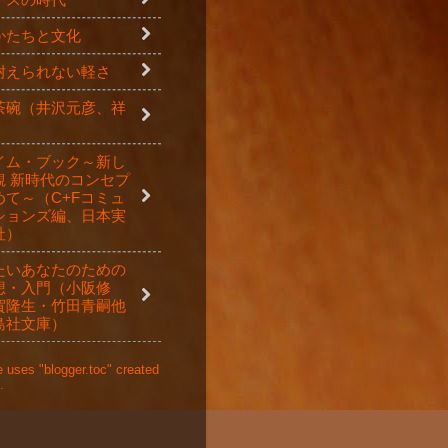
かたちと文化
耐えられない軽さ
茶碗（井沢元彦、祥
イム・ブック～新し
観 新時代のコンセプ
めて～（C+Fコミュ
ションズ編、日本実
社）
たいあなたのための
想・入門（小阪修
賀隆生・竹田青嗣他
島社文庫）
 uses "blogger.toc" created
.