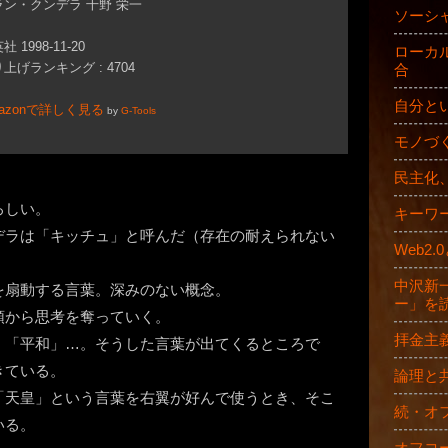
ラン・クンデラ 千野 栄一
ソーシ
社 1998-11-20
ローカ
上げランキング : 4704
合
自分と
azonで詳しく見る
by
G-Tools
モノづ
民主化
ろしい。
キーワ
デラは「キッチュ」と呼んだ（存在の耐えられない
Web2
中沢新
を扇動する言葉。深みのない概念。
ー」を
頭から思考を奪っていく。
拝金主
」「平和」…。そうした言葉が出てくるところで
きている。
論理と
「天皇」という言葉を右翼が好んで使うとき、そこ
続・オ
いる。
オフコ