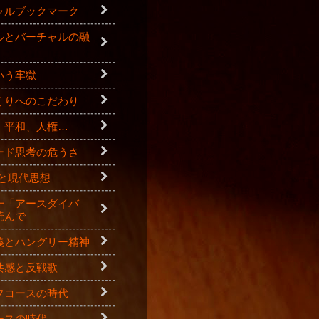
ャルブックマーク
ルとバーチャルの融
いう牢獄
くりへのこだわり
、平和、人権…
ード思考の危うさ
.0と現代思想
一「アースダイバ
読んで
義とハングリー精神
共感と反戦歌
フコースの時代
ースの時代