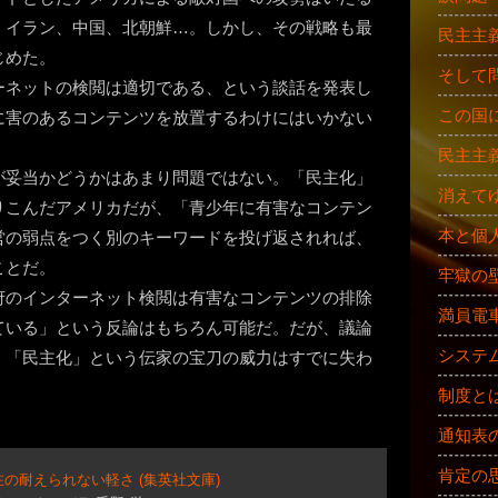
。イラン、中国、北朝鮮…。しかし、その戦略も最
民主主
じめた。
そして
ーネットの検閲は適切である、という談話を発表し
この国
に害のあるコンテンツを放置するわけにはいかない
民主主
が妥当かどうかはあまり問題ではない。「民主化」
消えて
りこんだアメリカだが、「青少年に有害なコンテン
本と個
営の弱点をつく別のキーワードを投げ返されれば、
ことだ。
牢獄の
府のインターネット検閲は有害なコンテンツの排除
満員電
ている」という反論はもちろん可能だ。だが、議論
システ
、「民主化」という伝家の宝刀の威力はすでに失わ
制度と
通知表
肯定の
在の耐えられない軽さ (集英社文庫)