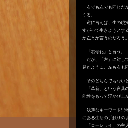
右でも左でも同じだ
くる。
逆に言えば、生の現
すがって生きようとす
か左とか言うのだろう
「右傾化」と言う。
だが、「左」に対し
見たように、左も右も
そのどちらでもない
「革新」という言葉
能性をもって浮かび上
浅薄なキーワード思
にある生活の手触りの
「ローレライ」の主