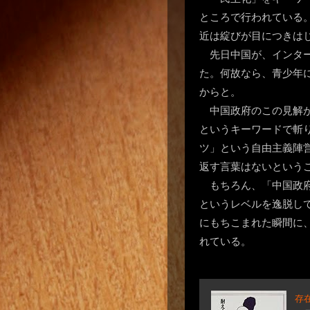
ところで行われている
近は綻びが目につきは
先日中国が、インタ
た。何故なら、青少年
からと。
中国政府のこの見解
というキーワードで斬
ツ」という自由主義陣
返す言葉はないという
もちろん、「中国政
というレベルを逸脱し
にもちこまれた瞬間に
れている。
存