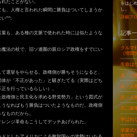
られたことがない。
をはじ
し。
ても、人権と言われた瞬間に勝負はついてしまうか
詳細プ
^^;
記事一
言葉も、ある種の文脈で使われた時には似たような
クルマ
の魔法の杖で、旧ソ連圏の親ロシア政権をすでにい
（増田
生命は
して選挙をやらせる。政権側が勝ちそうになると、
反・人
団体が「不正があった」と騒ぎたてる（実際はどち
反・人
不正を行っているらしい）。
た政権側と民主化を求める野党勢力」という図式が
反・人
こうなればもう勝負はついたようなものだ。政権側
不二家
うなものだから。
学ばれ
オレンジ革命もこうしてデッチあげられた。
卒業式
旗問題
ードとしたアメリカによる敵対国への攻勢はいたる