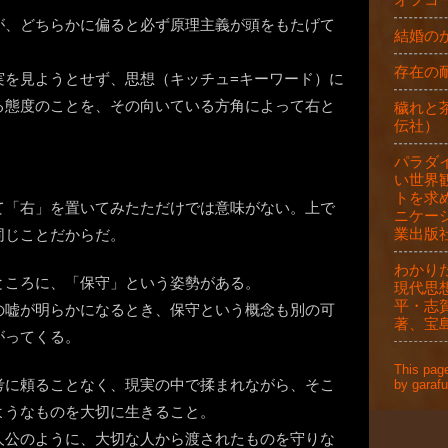
が、どちらかに偏ると必ず原理主義が頭をもたげて
結婚の
存在の
実を見ようとせず、思想（キッチュ=キーワード）に
る態度のことを、その向いている方角によって右と
穢れと
伝社）
。
パラダ
い世界
トを求
て「右」を置いてみたただけでは意味がない。上で
ニケー
業出版
同じことだからだ。
わかり
ところに、「保守」という姿勢がある。
現代思
平・志
の嘘が明らかになるとき、保守という概念も別の可
著、宝
がってくる。
This page
考に頼ることなく、現実の中で揉まれながら、そこ
by garafu
ようなものを大切に生きること。
人公のように、大切な人から渡されたものを守りな