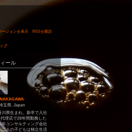
バージョンを表示
RSSを購読
ック
ィール
 NAKAGAWA
埼玉県, Japan
年香川県生まれ。新卒で入社
代理店で28年間勤務した
16年コンサルティング会社
 二人の子どもは独立生活